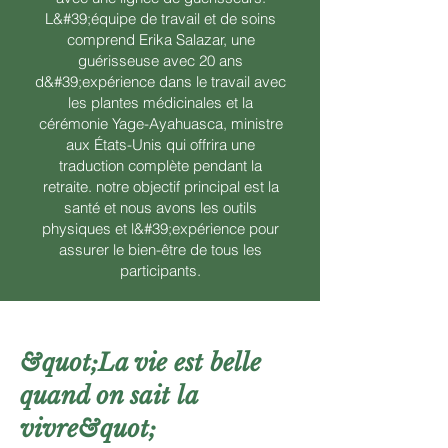
L&#39;équipe de travail et de soins
comprend Erika Salazar, une
guérisseuse avec 20 ans
d&#39;expérience dans le travail avec
les plantes médicinales et la
cérémonie Yage-Ayahuasca, ministre
aux États-Unis qui offrira une
traduction complète pendant la
retraite. notre objectif principal est la
santé et nous avons les outils
physiques et l&#39;expérience pour
assurer le bien-être de tous les
participants.
&quot;La vie est belle
quand on sait la
vivre&quot;